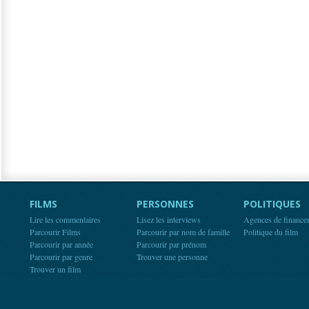
FILMS
PERSONNES
POLITIQUES
Lire les commentaires
Lisez les interviews
Agences de finance
Parcourir Films
Parcourir par nom de famille
Politique du film
Parcourir par année
Parcourir par prénom
Parcourir par genre
Trouver une personne
Trouver un film