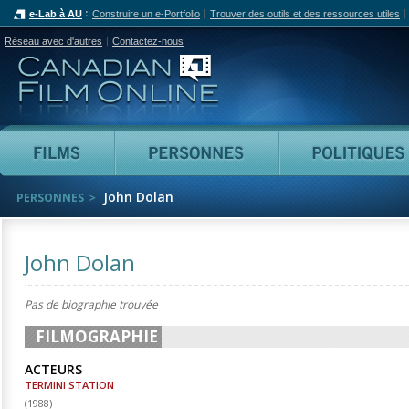
e-Lab à AU
Construire un e-Portfolio
Trouver des outils et des ressources utiles
Réseau avec d'autres
Contactez-nous
Canadian Film Online
Films
Personnes
John Dolan
PERSONNES
John Dolan
Pas de biographie trouvée
FILMOGRAPHIE
ACTEURS
TERMINI STATION
(
1988
)