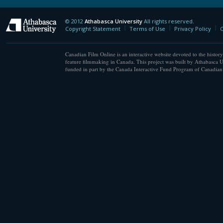
© 2012
Athabasca University
All rights reserved.
Athabasca University
Copyright Statement
Terms of Use
Privacy Policy
C
Canadian Film Online is an interactive website devoted to the history
feature filmmaking in Canada. This project was built by Athabasca U
funded in part by the Canada Interactive Fund Program of Canadian