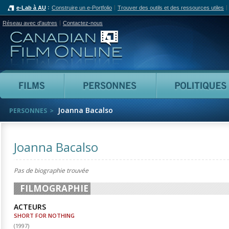
e-Lab à AU
Construire un e-Portfolio
Trouver des outils et des ressources utiles
Réseau avec d'autres
Contactez-nous
Canadian Film Online
Films
Personnes
Joanna Bacalso
PERSONNES
Joanna Bacalso
Pas de biographie trouvée
FILMOGRAPHIE
ACTEURS
SHORT FOR NOTHING
(
1997
)