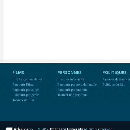
FILMS
PERSONNES
POLITIQUES
Lire les commentaires
Lisez les interviews
Agences de finance
Parcourir Films
Parcourir par nom de famille
Politique du film
Parcourir par année
Parcourir par prénom
Parcourir par genre
Trouver une personne
Trouver un film
© 2012
Athabasca University
All rights reserved.