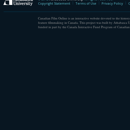
Athabasca University
Copyright Statement
Terms of Use
Privacy Policy
C
Canadian Film Online is an interactive website devoted to the history
feature filmmaking in Canada. This project was built by Athabasca U
funded in part by the Canada Interactive Fund Program of Canadian