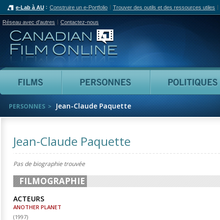
e-Lab à AU
Construire un e-Portfolio
Trouver des outils et des ressources utiles
Réseau avec d'autres
Contactez-nous
Canadian Film Online
Films
Personnes
Jean-Claude Paquette
PERSONNES
Jean-Claude Paquette
Pas de biographie trouvée
FILMOGRAPHIE
ACTEURS
ANOTHER PLANET
(
1997
)