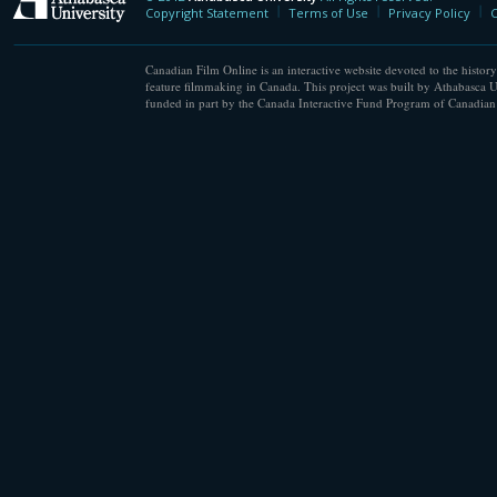
Athabasca University
Copyright Statement
Terms of Use
Privacy Policy
C
Canadian Film Online is an interactive website devoted to the history
feature filmmaking in Canada. This project was built by Athabasca U
funded in part by the Canada Interactive Fund Program of Canadian