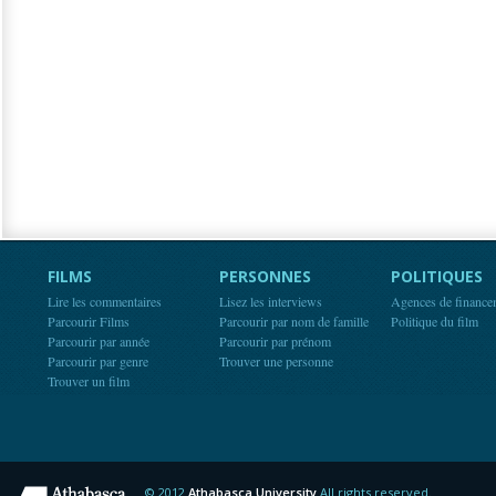
FILMS
PERSONNES
POLITIQUES
Lire les commentaires
Lisez les interviews
Agences de finance
Parcourir Films
Parcourir par nom de famille
Politique du film
Parcourir par année
Parcourir par prénom
Parcourir par genre
Trouver une personne
Trouver un film
© 2012
Athabasca University
All rights reserved.