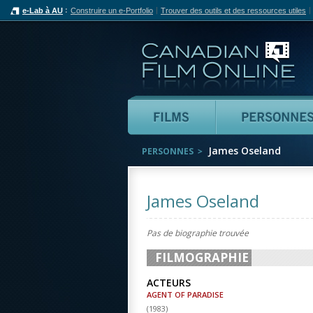
e-Lab à AU
Construire un e-Portfolio
Trouver des outils et des ressources utiles
Can
Films
James Oseland
PERSONNES
James Oseland
Pas de biographie trouvée
FILMOGRAPHIE
ACTEURS
AGENT OF PARADISE
(
1983
)