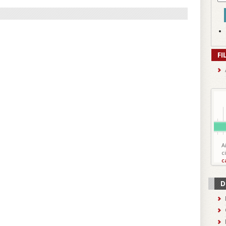
FI
A
c
c
D