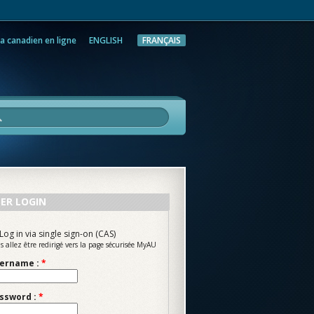
a canadien en ligne
ENGLISH
FRANÇAIS
rche
ER LOGIN
Log in via single sign-on (CAS)
s allez être redirigé vers la page sécurisée MyAU
ername :
*
ssword :
*