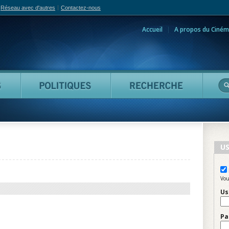
Réseau avec d'autres
Contactez-nous
Accueil
A propos du Ciném
adian Film Online
Personnes
Politiques
Reche
US
Vou
Us
Pa