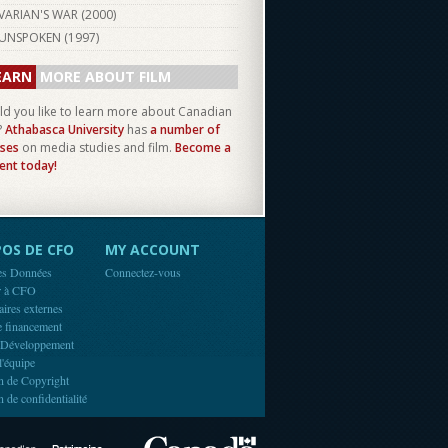
VARIAN'S WAR (
2000
)
UNSPOKEN (
1997
)
EARN
MORE ABOUT FILM
d you like to learn more about Canadian
?
Athabasca University
has
a number of
ses
on media studies and film.
Become a
ent today!
OS DE CFO
MY ACCOUNT
es Données
Connectez-vous
r à CFO
aires externes
e financement
 Développement
l'équipe
n de Copyright
n de confidentialité
Canada