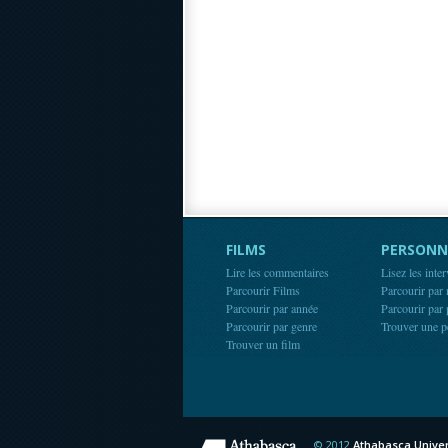
FILMS
PERSONN
Lire les commentaires
Lisez les inte
Parcourir Films
Parcourir par
Parcourir par année
Parcourir par
Parcourir par genre
Trouver une p
Trouver un film
© 2012
Athabasca Univer