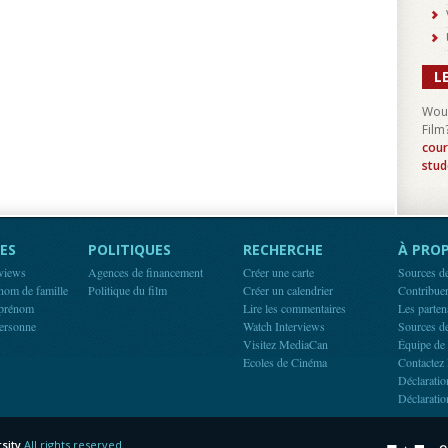
L
Woul
Film
cour
stud
ES
POLITIQUES
RECHERCHE
À PROP
rviews
Agences de financement
Créer une carte
Sources d
 nom de famille
Politique du film
Créer un calendrier
Contribue
 prénom
Lire les commentaires
Les parten
ersonne
Watch Interviews
Sources d
Visitez MediaCan
Équipe de
Ecoles de Cinéma
Contactez 
Déclaratio
Déclaratio
sity
All rights reserved.