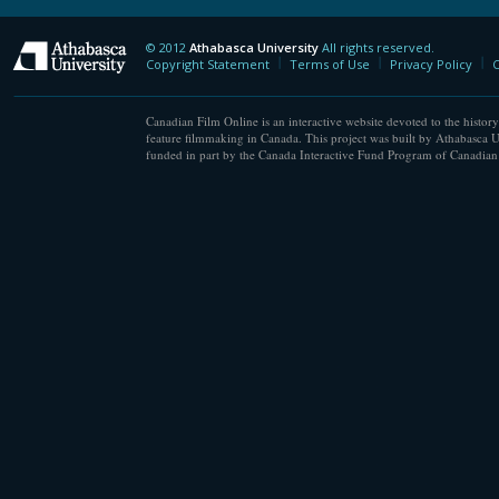
© 2012
Athabasca University
All rights reserved.
Athabasca University
Copyright Statement
Terms of Use
Privacy Policy
C
Canadian Film Online is an interactive website devoted to the history
feature filmmaking in Canada. This project was built by Athabasca U
funded in part by the Canada Interactive Fund Program of Canadian