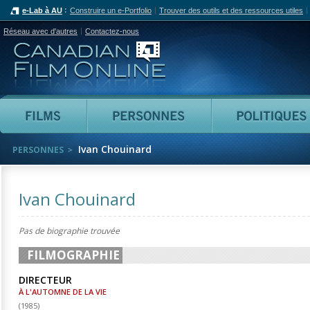
e-Lab à AU
Construire un e-Portfolio
Trouver des outils et des ressources utiles
Réseau avec d'autres
Contactez-nous
Canadian Film Online
Films
Personnes
Ivan Chouinard
PERSONNES
Ivan Chouinard
Pas de biographie trouvée
FILMOGRAPHIE
DIRECTEUR
À L'AUTOMNE DE LA VIE
(
1985
)