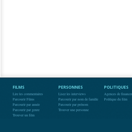
FILMS
PERSONNES
POLITIQUES
Lire les commentaires
Lisez les interviews
Agences de finance
Parcourir Films
Parcourir par nom de famille
Politique du film
Parcourir par année
Parcourir par prénom
Parcourir par genre
Trouver une personne
Trouver un film