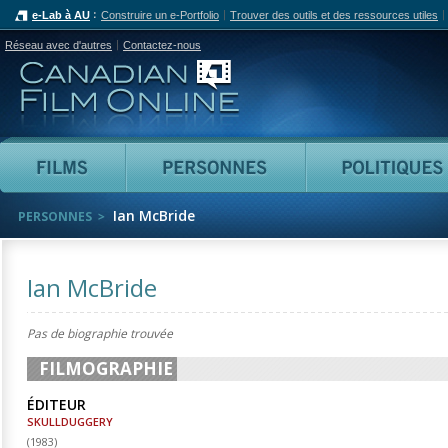
e-Lab à AU
Construire un e-Portfolio
Trouver des outils et des ressources utiles
Réseau avec d'autres
Contactez-nous
Canadian Film Online
Films
Personnes
Ian McBride
PERSONNES
Ian McBride
Pas de biographie trouvée
FILMOGRAPHIE
ÉDITEUR
SKULLDUGGERY
(
1983
)