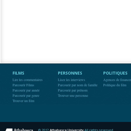
FILMS
PERSONNES
POLITIQUES
Lire les commentaires
Lisez les interviews
Agences de finance
Parcourir Films
Parcourir par nom de famille
Politique du film
Parcourir par année
Parcourir par prénom
Parcourir par genre
Trouver une personne
Trouver un film
© 2012
Athabasca University
All rights reserved.