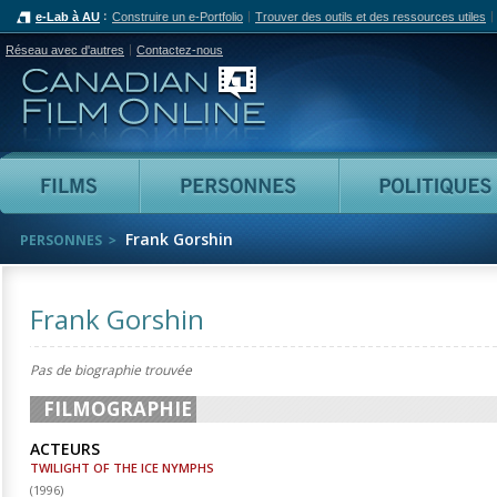
e-Lab à AU
Construire un e-Portfolio
Trouver des outils et des ressources utiles
Réseau avec d'autres
Contactez-nous
Canadian Film Online
Films
Personnes
Frank Gorshin
PERSONNES
Frank Gorshin
Pas de biographie trouvée
FILMOGRAPHIE
ACTEURS
TWILIGHT OF THE ICE NYMPHS
(
1996
)