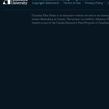
Athabasca University
Copyright Statement
Terms of Use
Privacy Policy
C
Canadian Film Online is an interactive website devoted to the history
feature filmmaking in Canada. This project was built by Athabasca U
funded in part by the Canada Interactive Fund Program of Canadian