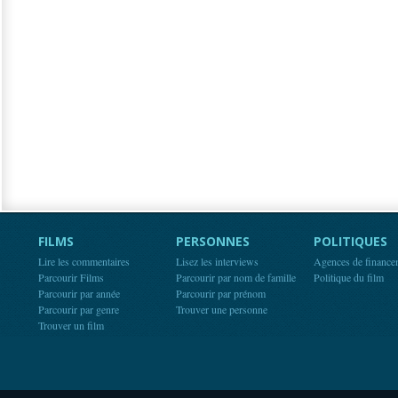
FILMS
PERSONNES
POLITIQUES
Lire les commentaires
Lisez les interviews
Agences de finance
Parcourir Films
Parcourir par nom de famille
Politique du film
Parcourir par année
Parcourir par prénom
Parcourir par genre
Trouver une personne
Trouver un film