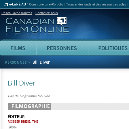
e-Lab à AU
Construire un e-Portfolio
Trouver des outils et des ressources utiles
Réseau avec d'autres
Contactez-nous
Canadian Film Online
Films
Personnes
Bill Diver
PERSONNES
Bill Diver
Pas de biographie trouvée
FILMOGRAPHIE
ÉDITEUR
ROBBER BRIDE, THE
(
2006
)