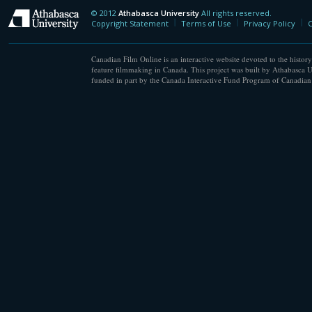
© 2012
Athabasca University
All rights reserved.
Athabasca University
Copyright Statement
Terms of Use
Privacy Policy
C
Canadian Film Online is an interactive website devoted to the history
feature filmmaking in Canada. This project was built by Athabasca U
funded in part by the Canada Interactive Fund Program of Canadian