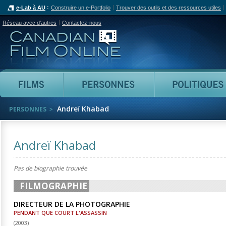
e-Lab à AU
Construire un e-Portfolio
Trouver des outils et des ressources utiles
Réseau avec d'autres
Contactez-nous
Canadian Film Online
Films
Personnes
Andreï Khabad
PERSONNES
Andreï Khabad
Pas de biographie trouvée
FILMOGRAPHIE
DIRECTEUR DE LA PHOTOGRAPHIE
PENDANT QUE COURT L'ASSASSIN
(
2003
)