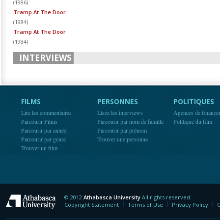
(
1986
)
Tramp At The Door
(
1984
)
Tramp At The Door
(
1984
)
INTERVIEWS
FILMS
PERSONNES
POLITIQUES
Lire les commentaires
Lisez les interviews
Agences de finance
Parcourir Films
Parcourir par nom de famille
Politique du film
Parcourir par année
Parcourir par prénom
Parcourir par genre
Trouver une personne
Trouver un film
© 2012
Athabasca University
All rights reserved.
Athabasca University
Copyright Statement
Terms of Use
Privacy Policy
C