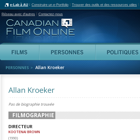
e-Lab à AU
Construire un e-Portfolio
Trouver des outils et des ressources utiles
Réseau avec d'autres
Contactez-nous
Canadian Film Online
Films
Personnes
Allan Kroeker
PERSONNES
Allan Kroeker
Pas de biographie trouvée
FILMOGRAPHIE
DIRECTEUR
KOOTENAI BROWN
(
1990
)