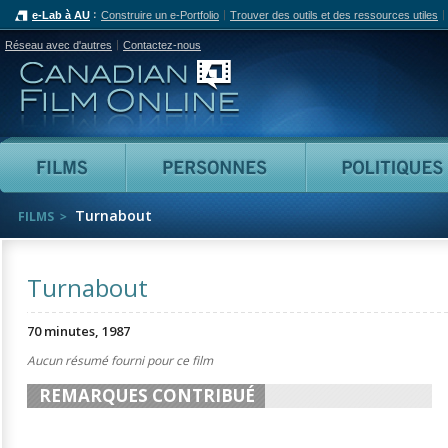
e-Lab à AU
Construire un e-Portfolio
Trouver des outils et des ressources utiles
Réseau avec d'autres
Contactez-nous
Canadian Film Online
Films
Personnes
Turnabout
FILMS
Turnabout
70 minutes, 1987
Aucun résumé fourni pour ce film
REMARQUES CONTRIBUÉ