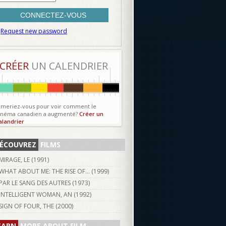
Request new password
CRÉER
UN CALENDRIER
imeriez-vous pour voir comment le
inéma canadien a augmenté?
Créer un
alandrier
ÉCOUVREZ
FILMS
MIRAGE, LE (
1991
)
WHAT ABOUT ME: THE RISE OF... (
1999
)
PAR LE SANG DES AUTRES (
1973
)
INTELLIGENT WOMAN, AN (
1992
)
SIGN OF FOUR, THE (
2000
)
EARN
MORE ABOUT FILM