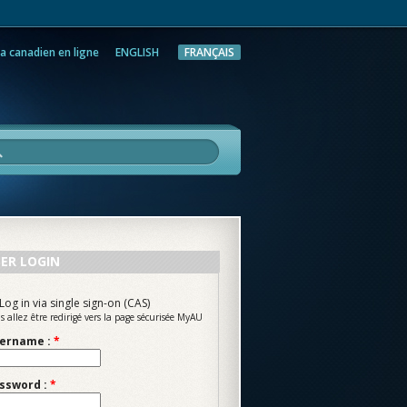
a canadien en ligne
ENGLISH
FRANÇAIS
rche
ER LOGIN
Log in via single sign-on (CAS)
s allez être redirigé vers la page sécurisée MyAU
ername :
*
ssword :
*