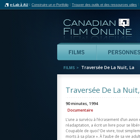
e-Lab à AU
Construire un e-Portfolio
Trouver des outils et des ressources utiles
Can
Films
Traversée De La Nuit, La
FILMS
Traversée De La Nuit,
90 minutes, 1994
Documentaire
L’une a survécu à l’écrasement d’un avion 
réadaptation, a écrit un livre pour se libér
Coupable de quoi? De vivre, tout simpleme
morts à sa place ». À l’aube de sa vie adul