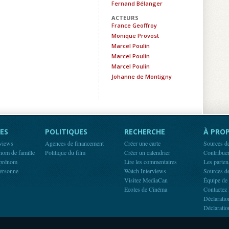
Fernand Bélanger
ACTEURS
France Geoffroy
Monique Provost
Marcel Poulin
Marcel Poulin
Marcel Poulin
Johanne de Montigny
ES
POLITIQUES
RECHERCHE
À PROP
rviews
Agences de financement
Créer une carte
Sources d
 nom de famille
Politique du film
Créer un calendrier
Contribue
 prénom
Lire les commentaires
Les parten
ersonne
Watch Interviews
Sources d
Visitez MediaCan
Équipe de
Ecoles de Cinéma
Contactez 
Déclaratio
Déclaratio