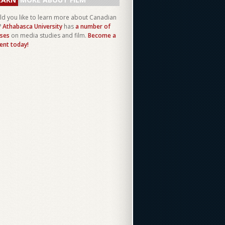
d you like to learn more about Canadian
?
Athabasca University
has
a number of
ses
on media studies and film.
Become a
ent today!