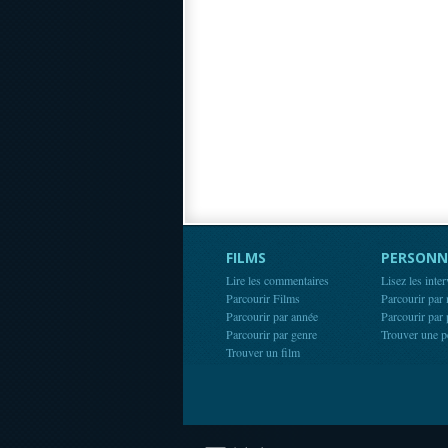
FILMS
PERSONN
Lire les commentaires
Lisez les inte
Parcourir Films
Parcourir par
Parcourir par année
Parcourir par
Parcourir par genre
Trouver une p
Trouver un film