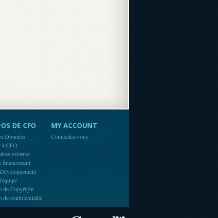
OS DE CFO
MY ACCOUNT
es Données
Connectez-vous
r à CFO
aires externes
e financement
 Développement
l'équipe
n de Copyright
n de confidentialité