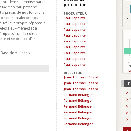
e imprudence commise par une
production
un lac trop peu profond.
nt à jamais de nos fonctions
PRODUCTEUR
rrogation fatale: pourquoi
Paul Lapointe
trouvé leur propre réponse au
Paul Lapointe
vélés à eux-mêmes et à
Paul Lapointe
l’impuissance, la colère,
Paul Lapointe
ence et se double d’un
Paul Lapointe
Paul Lapointe
- Base de données
Paul Lapointe
Paul Lapointe
A
Paul Lapointe
c
c
DIRECTEUR
Jean-Thomas Bédard
Jean-Thomas Bédard
D
Jean-Thomas Bédard
Fernand Bélanger
Fernand Bélanger
Fernand Bélanger
Fernand Bélanger
Fernand Bélanger
Fernand Bélanger
L