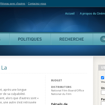
Réseau avec d'autres
Contactez-nous
Accueil
A propos du Ciném
adian Film Online
Personnes
Politiques
Reche
 La
US
BUDGET
Vou
DISTRIBUTORS
Us
et, après une longue
National Film Board/Office
er de sa culpabilité.
National du Film
nt, alors que d’autres sont «
Pa
te, une autre s’est retrouvée
Détails de