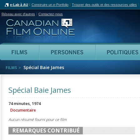
e-Lab à AU
Construire un e-Portfolio
Trouver des outils et des ressources utiles
Réseau avec d'autres
Contactez-nous
Canadian Film Online
Films
Personnes
Spécial Baie James
FILMS
Spécial Baie James
74 minutes, 1974
Documentaire
Aucun résumé fourni pour ce film
REMARQUES CONTRIBUÉ