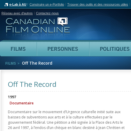
e-Lab à AU
Construire un e-Portfolio
Trouver des outils et des ressources utiles
Réseau avec d'autres
Contactez-nous
Canadian Film Online
Films
Personnes
Off The Record
FILMS
Off The Record
1997
Documentaire
Documentaire sur le mouvement d’Urgence culturelle initié suite aux
baisses de subventions aux arts et à la culture effectuées par le
gouvernement fédéral. Une pétition a été signée à la Place des Arts le
26 avril 1997, à l’endos d’un chèque en blanc destiné à Jean Chrétien et