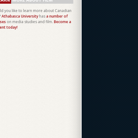
d you like to learn more about Canadian
?
Athabasca University
has
a number of
ses
on media studies and film.
Become a
ent today!