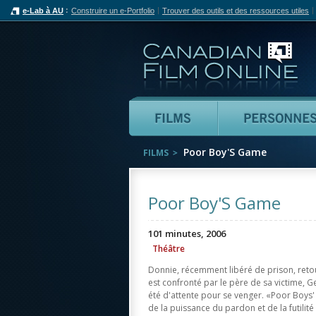
e-Lab à AU
Construire un e-Portfolio
Trouver des outils et des ressources utiles
Can
Films
Poor Boy'S Game
FILMS
Poor Boy'S Game
101 minutes, 2006
Théâtre
Donnie, récemment libéré de prison, retou
est confronté par le père de sa victime, G
été d'attente pour se venger. «Poor Boys
de la puissance du pardon et de la futilit