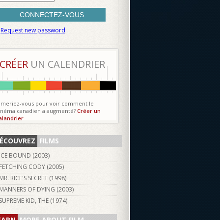
Request new password
CRÉER
UN CALENDRIER
imeriez-vous pour voir comment le
inéma canadien a augmenté?
Créer un
alandrier
ÉCOUVREZ
FILMS
ICE BOUND (
2003
)
FETCHING CODY (
2005
)
MR. RICE'S SECRET (
1998
)
MANNERS OF DYING (
2003
)
SUPREME KID, THE (
1974
)
EARN
MORE ABOUT FILM