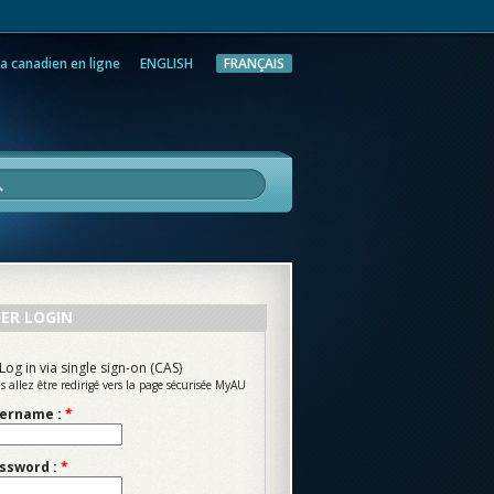
a canadien en ligne
ENGLISH
FRANÇAIS
rche
ER LOGIN
Log in via single sign-on (CAS)
s allez être redirigé vers la page sécurisée MyAU
ername :
*
ssword :
*