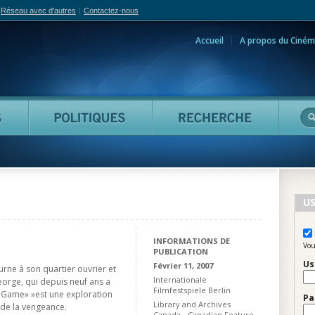
Réseau avec d'autres
Contactez-nous
Accueil
A propos du Ciném
adian Film Online
Personnes
Politiques
Reche
US
INFORMATIONS DE
Vou
PUBLICATION
Us
Février 11, 2007
rne à son quartier ouvrier et
Internationale
eorge, qui depuis neuf ans a
Filmfestspiele Berlin
' Game» »est une exploration
Pa
Library and Archives
é de la vengeance.
Canada - Canadian Feature