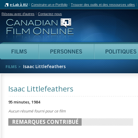
e-Lab à AU
Construire un e-Portfolio
Trouver des outils et des ressources utiles
Réseau avec d'autres
Contactez-nous
Canadian Film Online
Films
Personnes
Isaac Littlefeathers
FILMS
Isaac Littlefeathers
95 minutes, 1984
Aucun résumé fourni pour ce film
REMARQUES CONTRIBUÉ