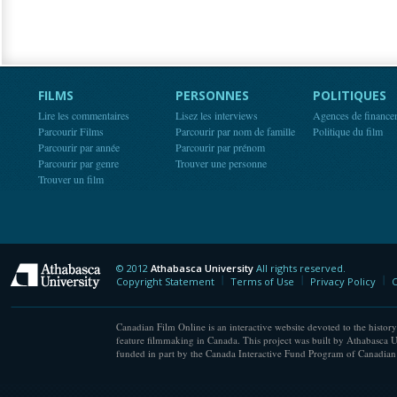
FILMS
PERSONNES
POLITIQUES
Lire les commentaires
Lisez les interviews
Agences de finance
Parcourir Films
Parcourir par nom de famille
Politique du film
Parcourir par année
Parcourir par prénom
Parcourir par genre
Trouver une personne
Trouver un film
© 2012
Athabasca University
All rights reserved.
Athabasca University
Copyright Statement
Terms of Use
Privacy Policy
C
Canadian Film Online is an interactive website devoted to the history
feature filmmaking in Canada. This project was built by Athabasca U
funded in part by the Canada Interactive Fund Program of Canadian