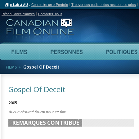
e-Lab à AU
Construire un e-Portfolio
Trouver des outils et des ressources utiles
Réseau avec d'autres
Contactez-nous
Canadian Film Online
Films
Personnes
Gospel Of Deceit
FILMS
Gospel Of Deceit
2005
Aucun résumé fourni pour ce film
REMARQUES CONTRIBUÉ