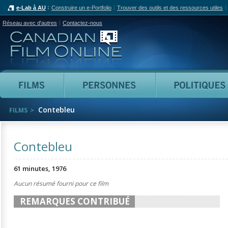
e-Lab à AU
Construire un e-Portfolio
Trouver des outils et des ressources utiles
Réseau avec d'autres
Contactez-nous
Canadian Film Online
Films
Personnes
Contebleu
FILMS
Contebleu
61 minutes, 1976
Aucun résumé fourni pour ce film
REMARQUES CONTRIBUÉ