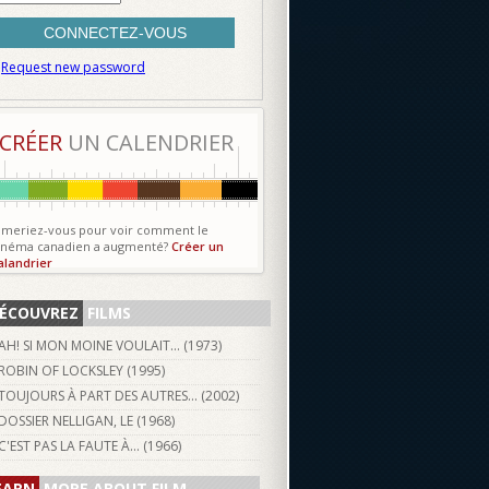
Request new password
CRÉER
UN CALENDRIER
imeriez-vous pour voir comment le
inéma canadien a augmenté?
Créer un
alandrier
ÉCOUVREZ
FILMS
AH! SI MON MOINE VOULAIT... (
1973
)
ROBIN OF LOCKSLEY (
1995
)
TOUJOURS À PART DES AUTRES... (
2002
)
DOSSIER NELLIGAN, LE (
1968
)
C'EST PAS LA FAUTE À... (
1966
)
EARN
MORE ABOUT FILM