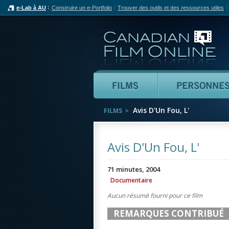
e-Lab à AU
Construire un e-Portfolio
Trouver des outils et des ressources utiles
Can
Films
Avis D'Un Fou, L'
FILMS
Avis D'Un Fou, L'
71 minutes, 2004
Documentaire
Aucun résumé fourni pour ce film
REMARQUES CONTRIBUÉ