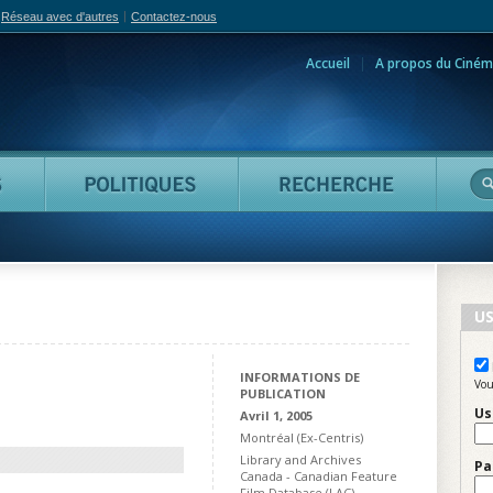
Réseau avec d'autres
Contactez-nous
Accueil
A propos du Ciném
adian Film Online
Personnes
Politiques
Reche
US
INFORMATIONS DE
Vou
PUBLICATION
Us
Avril 1, 2005
Montréal (Ex-Centris)
Library and Archives
Pa
Canada - Canadian Feature
Film Database (LAC)