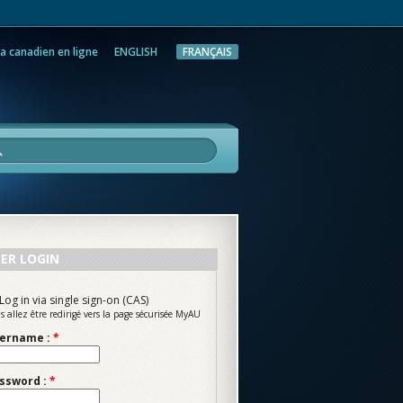
a canadien en ligne
ENGLISH
FRANÇAIS
rche
ER LOGIN
Log in via single sign-on (CAS)
s allez être redirigé vers la page sécurisée MyAU
ername :
*
ssword :
*