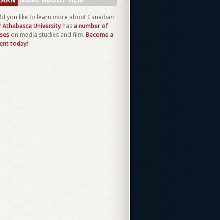
d you like to learn more about Canadian
?
Athabasca University
has
a number of
ses
on media studies and film.
Become a
ent today!