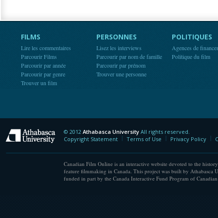
FILMS
PERSONNES
POLITIQUES
Lire les commentaires
Lisez les interviews
Agences de finance
Parcourir Films
Parcourir par nom de famille
Politique du film
Parcourir par année
Parcourir par prénom
Parcourir par genre
Trouver une personne
Trouver un film
© 2012
Athabasca University
All rights reserved.
Athabasca University
Copyright Statement
Terms of Use
Privacy Policy
C
Canadian Film Online is an interactive website devoted to the history
feature filmmaking in Canada. This project was built by Athabasca U
funded in part by the Canada Interactive Fund Program of Canadian