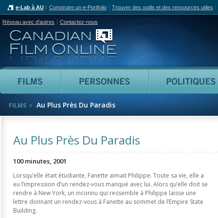
e-Lab à AU
Construire un e-Portfolio
Trouver des outils et des ressources utiles
Réseau avec d'autres
Contactez-nous
Canadian Film Online
Films
Personnes
Au Plus Près Du Paradis
FILMS
Au Plus Près Du Paradis
100 minutes, 2001
Lorsqu’elle était étudiante, Fanette aimait Philippe. Toute sa vie, elle a
eu l’impression d’un rendez-vous manqué avec lui. Alors qu’elle doit se
rendre à New York, un inconnu qui ressemble à Philippe laisse une
lettre donnant un rendez-vous à Fanette au sommet de l’Empire State
Building.