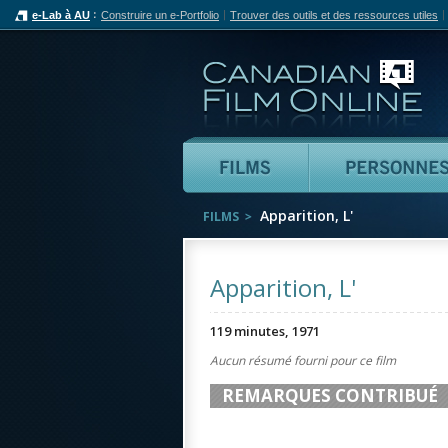
e-Lab à AU
Construire un e-Portfolio
Trouver des outils et des ressources utiles
Can
Films
Apparition, L'
FILMS
Apparition, L'
119 minutes, 1971
Aucun résumé fourni pour ce film
REMARQUES CONTRIBUÉ