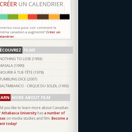
CRÉER
UN CALENDRIER
imeriez-vous pour voir comment le
inéma canadien a augmenté?
Créer un
alandrier
ÉCOUVREZ
FILMS
NOTHING TO LOSE (
1993
)
MASALA (
1990
)
MOURIR À TUE-TÊTE (
1978
)
TUMBLING DICE (
2007
)
SALTIMBANCO - CIRQUE DU SOLEIL (
1993
)
EARN
MORE ABOUT FILM
d you like to learn more about Canadian
?
Athabasca University
has
a number of
ses
on media studies and film.
Become a
ent today!