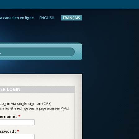
a canadien en ligne
ENGLISH
FRANÇAIS
rche
ER LOGIN
Log in via single sign-on (CAS)
s allez être redirigé vers la page sécurisée MyAU
ername :
*
ssword :
*