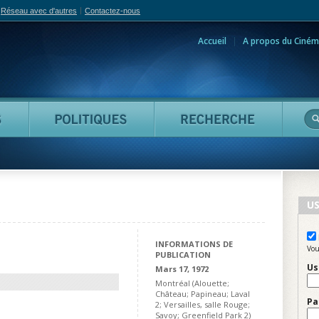
Réseau avec d'autres
Contactez-nous
Accueil
A propos du Ciném
adian Film Online
Personnes
Politiques
Reche
US
INFORMATIONS DE
Vou
PUBLICATION
Us
Mars 17, 1972
Montréal (Alouette;
Château; Papineau; Laval
Pa
2; Versailles, salle Rouge;
Savoy; Greenfield Park 2)